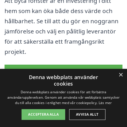
Att byta fönster är en investering i ditt
hem som kan öka både dess värde och
hållbarhet. Se till att du gör en noggrann
jämförelse och välj en pålitlig leverantör
för att säkerställa ett framgångsrikt
projekt.
Få 3 erbjudanden, gratis och utan
×
Denna webbplats använder
förpliktelser
cookies
Denna webbplats använder cookies för att förbättra
användarupplevelsen. Genom att använda vår webbplats samtycker
du till alla cookies i enlighet med vår cookiepolicy.
Läs mer
Sök efter en
ACCEPTERA ALLA
AVVISA ALLT