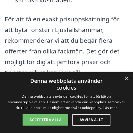
För att få en exakt prisuppskattning för
att byta fönster i Ljusfallshammar,
rekommenderar vi att du begär flera
offerter från olika fackmän. Det gör det
möjligt för dig att jämföra priser och
tjänster, vilket kan leda till
×
Denna webbplats använder
kostnadseffektiva alternativ. Samtidigt
cookies
kan det vara fördelaktigt att inte bara
Denna webbplats använder cookies för att förbättra
användarupplevelsen. Genom att använda vår webbplats samtycker
fokusera på priset, utan även titta på
du till alla cookies i enlighet med vår cookiepolicy.
Läs mer
kvalitet och garantier som företagen
ACCEPTERA ALLA
AVVISA ALLT
erbjuder.