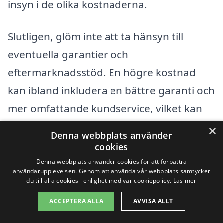
insyn i de olika kostnaderna.
Slutligen, glöm inte att ta hänsyn till
eventuella garantier och
eftermarknadsstöd. En högre kostnad
kan ibland inkludera en bättre garanti och
mer omfattande kundservice, vilket kan
vara värt det i det långa loppet. Genom
×
Denna webbplats använder
att noga utvärdera dessa faktorer kan du
cookies
göra ett informerat val för ditt kommande
Denna webbplats använder cookies för att förbättra
användarupplevelsen. Genom att använda vår webbplats samtycker
fönsterbyte i Johansfors.
du till alla cookies i enlighet med vår cookiepolicy.
Läs mer
ACCEPTERA ALLA
AVVISA ALLT
Få 3 erbjudanden, gratis och utan