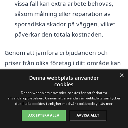
vissa fall kan extra arbete behövas,
såsom målning eller reparation av
sporadiska skador på väggen, vilket
påverkar den totala kostnaden.
Genom att jämföra erbjudanden och
priser från olika företag i ditt område kan
du hitta den bästa lösningen för att byta
×
Denna webbplats använder
fönster i Jävre. Tänk på att inte bara
cookies
fokusera på det lägsta priset, utan även
Denna webbplats använder cookies för att förbättra
användarupplevelsen. Genom att använda vår webbplats samtycker
på kvalitet och garantier som erbjuds. Att
du till alla cookies i enlighet med vår cookiepolicy.
Läs mer
plocka in flera offerter kan ge dig en bra
ACCEPTERA ALLA
AVVISA ALLT
översikt och hjälpa dig att göra ett