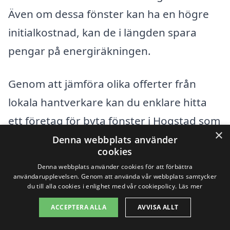
Även om dessa fönster kan ha en högre
initialkostnad, kan de i längden spara
pengar på energiräkningen.
Genom att jämföra olika offerter från
lokala hantverkare kan du enklare hitta
ett företag för byta fönster i Hogstad som
×
erbjuder de bästa priserna och
Denna webbplats använder
cookies
tjänsterna. Det är viktigt att noggrant
Denna webbplats använder cookies för att förbättra
granska vad som ingår i offerten och att
användarupplevelsen. Genom att använda vår webbplats samtycker
du till alla cookies i enlighet med vår cookiepolicy.
Läs mer
ställa frågor om materialval och
ACCEPTERA ALLA
AVVISA ALLT
installationsmetoder, så att du får den