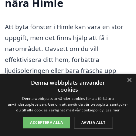
nära Himle
Att byta fönster i Himle kan vara en stor
uppgift, men det finns hjälp att få i
närområdet. Oavsett om du vill
effektivisera ditt hem, förbättra
ljudisoleringen eller bara fräscha upp
×
utseendet, kan det vara en bra idé att
Denna webbplats använder
cookies
söka sig till proffs. Det finns flera företag i
Denna webbplats använder cookies för att förbättra
städer omkring Himle som specialiserar
användarupplevelsen. Genom att använda vår webbplats samtycker
du till alla cookies i enlighet med vår cookiepolicy.
Läs mer
sig på fönsterbyte. Genom att använda en
ACCEPTERA ALLA
AVVISA ALLT
plattform som xn--byta-fnster-pris-rwb.se