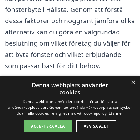
fönsterbyte i Hållsta. Genom att förstå
dessa faktorer och noggrant jämföra olika
alternativ kan du göra en välgrundad
beslutning om vilket företag du väljer för
att byta fönster och vilket erbjudande
som passar bäst för ditt behov.
×
Denna webbplats använder
Få 3 erbjudanden, gratis och utan
cookies
förpliktelser
Denna webbplats använder cookies för att förbättra
användarupplevelsen. Genom att använda vår webbplats samtycker
du till alla cookies i enlighet med vår cookiepolicy.
Läs mer
ACCEPTERA ALLA
AVVISA ALLT
Sök efter en