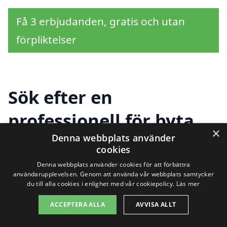
Få 3 erbjudanden, gratis och utan
förpliktelser
Sök efter en
professionell för byta
×
fönster i andra städer
Denna webbplats använder
cookies
nära Hällesåker
Denna webbplats använder cookies för att förbättra
användarupplevelsen. Genom att använda vår webbplats samtycker
du till alla cookies i enlighet med vår cookiepolicy.
Läs mer
Att byta fönster i Hällesåker kan vara en
ACCEPTERA ALLA
AVVISA ALLT
betydande investering och en viktig del av