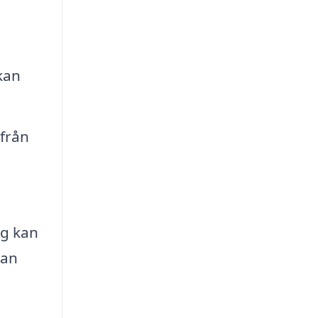
 kan
 från
ag kan
kan