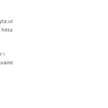
yta ut
 hitta
r i
ekvämt