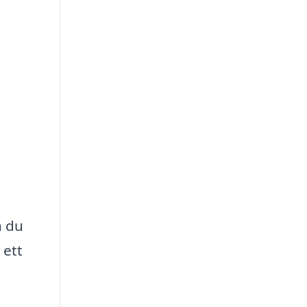
n du
 ett