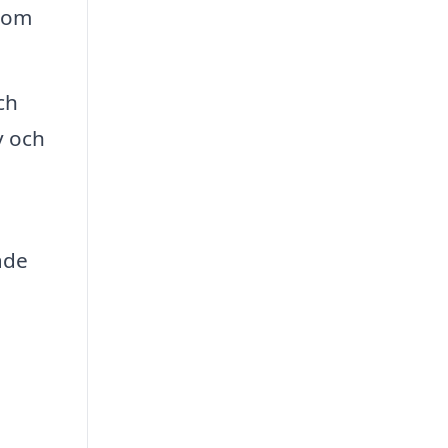
 som
ch
v och
ade