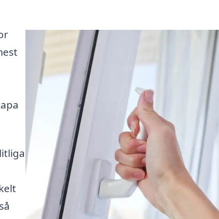
or
mest
kapa
itliga
kelt
 så