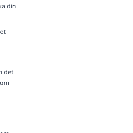
ka din
ret
n det
inom