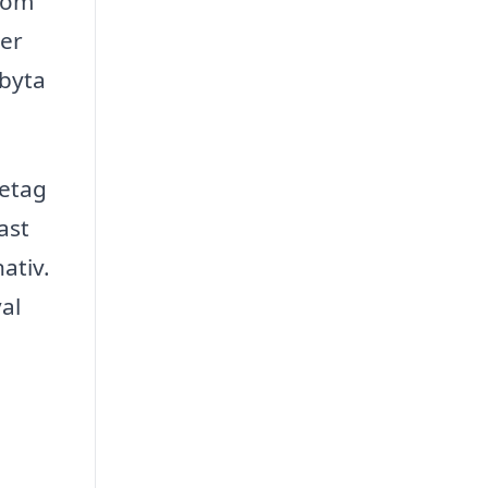
å om
ler
 byta
retag
ast
ativ.
al