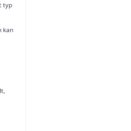
t typ
m kan
t,