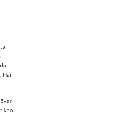
tta
n
 du
. Här
 över
om kan