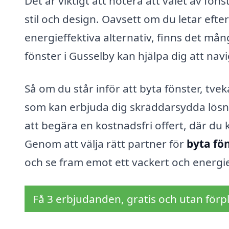
Det är viktigt att notera att valet av fö
stil och design. Oavsett om du letar efte
energieffektiva alternativ, finns det mång
fönster i Gusselby kan hjälpa dig att na
Så om du står inför att byta fönster, tvek
som kan erbjuda dig skräddarsydda lösni
att begära en kostnadsfri offert, där du
Genom att välja rätt partner för
byta fön
och se fram emot ett vackert och energie
Få 3 erbjudanden, gratis och utan förpl