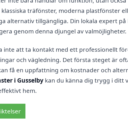
nster inte bara handlar om funktion, utan ocks
r klassiska träfönster, moderna plastfönster el
a alternativ tillgängliga. Din lokala expert på
vigera genom denna djungel av valmöjligheter.
a inte att ta kontakt med ett professionellt fö
ngar och vägledning. Det första steget är oft
 kan få en uppfattning om kostnader och altern
ster i Gusselby
kan du känna dig trygg i ditt v
ffektivt hem.
iktelser