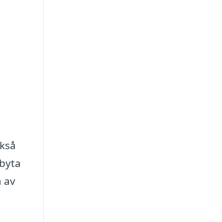
ckså
 byta
a av