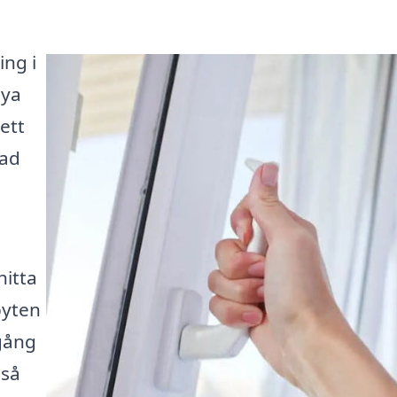
ing i
Nya
ett
kad
n
hitta
byten
lgång
 så