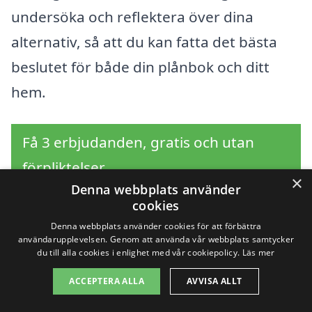
undersöka och reflektera över dina
alternativ, så att du kan fatta det bästa
beslutet för både din plånbok och ditt
hem.
Få 3 erbjudanden, gratis och utan
förpliktelser
×
Denna webbplats använder
cookies
Denna webbplats använder cookies för att förbättra
Sök efter en
användarupplevelsen. Genom att använda vår webbplats samtycker
du till alla cookies i enlighet med vår cookiepolicy.
Läs mer
professionell för byta
ACCEPTERA ALLA
AVVISA ALLT
fönster i andra städer