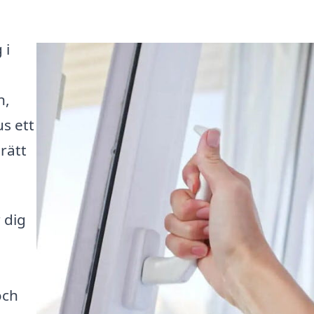
 i
n,
s ett
rätt
 dig
och