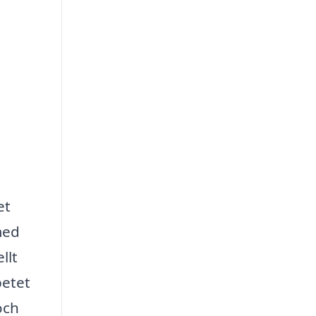
et
med
llt
betet
och