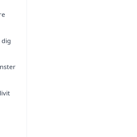
re
 dig
nster
ivit