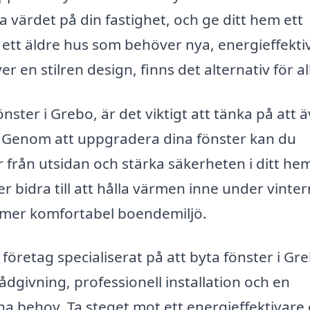
a värdet på din fastighet, och ge ditt hem ett
 ett äldre hus som behöver nya, energieffekti
 en stilren design, finns det alternativ för al
önster i Grebo, är det viktigt att tänka på att 
. Genom att uppgradera dina fönster kan du
 från utsidan och stärka säkerheten i ditt he
r bidra till att hålla värmen inne under vinte
n mer komfortabel boendemiljö.
 företag specialiserat på att byta fönster i Gr
dgivning, professionell installation och en
na behov. Ta steget mot ett energieffektivare