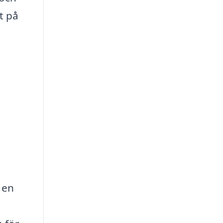
t på
d en