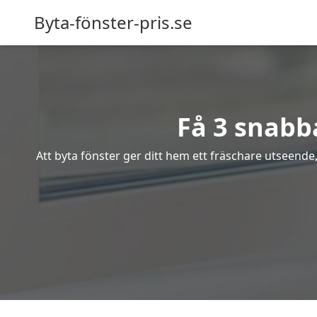
Byta-fönster-pris.se
Få 3 snabba
Att byta fönster ger ditt hem ett fräschare utseende,