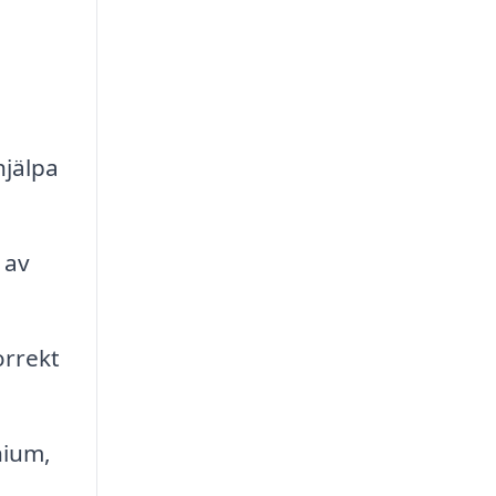
hjälpa
 av
orrekt
nium,