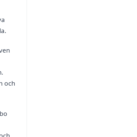
va
la.
även
m.
rn och
ebo
 och