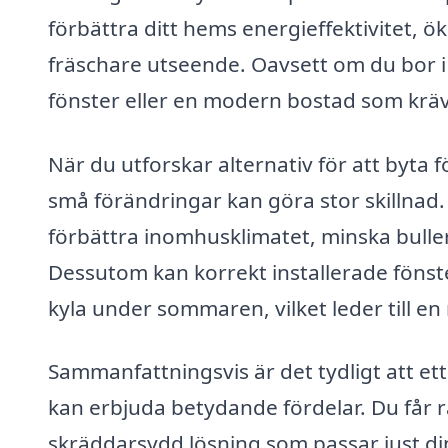
förbättra ditt hems energieffektivitet, ök
fräschare utseende. Oavsett om du bor i
fönster eller en modern bostad som kräver
När du utforskar alternativ för att byta f
små förändringar kan göra stor skillnad
förbättra inomhusklimatet, minska buller
Dessutom kan korrekt installerade fönste
kyla under sommaren, vilket leder till e
Sammanfattningsvis är det tydligt att ett
kan erbjuda betydande fördelar. Du får rå
skräddarsydd lösning som passar just di