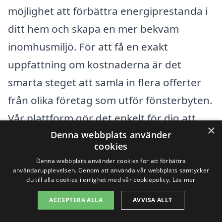
möjlighet att förbättra energiprestanda i
ditt hem och skapa en mer bekväm
inomhusmiljö. För att få en exakt
uppfattning om kostnaderna är det
smarta steget att samla in flera offerter
från olika företag som utför fönsterbyten.
Vår plattform gör det enkelt för dig att
×
hitta professionella hantverkare i ditt
Denna webbplats använder
cookies
område, som kan ge dig en tydlig
Denna webbplats använder cookies för att förbättra
prisuppgift baserat på dina specifika
användarupplevelsen. Genom att använda vår webbplats samtycker
du till alla cookies i enlighet med vår cookiepolicy.
Läs mer
behov.
ACCEPTERA ALLA
AVVISA ALLT
Genom att jämföra olika offerter kan du