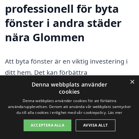
professionell för byta
fönster i andra städer
nära Glommen
Att byta fönster är en viktig investering i
ditt hem. Det kan förbättra
×
energieffektiviteten, öka säkerheten och
Denna webbplats använder
cookies
förhöja det estetiska värdet av din
Denna webbplats använder cookies för att förbättra
bostad. Om du bor i Glommen och
användarupplevelsen. Genom att använda vår webbplats samtycker
du till alla cookies i enlighet med vår cookiepolicy.
Läs mer
behöver hjälp med att byta fönster, finns
ACCEPTERA ALLA
AVVISA ALLT
det många professionella företag som