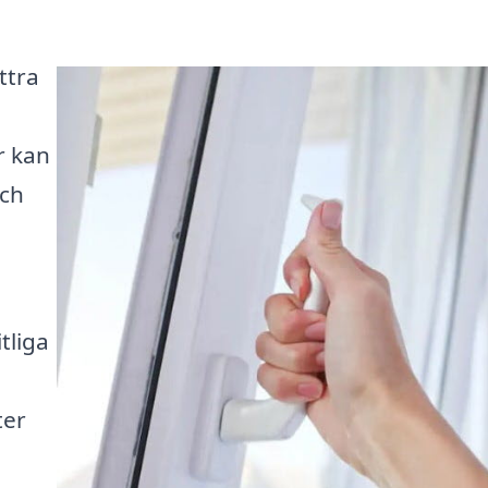
ttra
r kan
och
itliga
ter