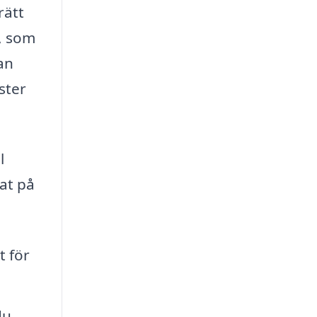
rätt
l, som
kan
nster
l
at på
t för
du