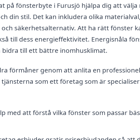
t på fönsterbyte i Furusjö hjälpa dig att välja 
ch din stil. Det kan inkludera olika materialva
r och säkerhetsalternativ. Att ha rätt fönster 
kså till dess energieffektivitet. Energisnåla fö
dra till ett bättre inomhusklimat.
dra förmåner genom att anlita en professionel
 tjänsterna som ett företag som är specialiser
lp med att förstå vilka fönster som passar bäs
tag erbjuder gratis priserbjudanden så att 