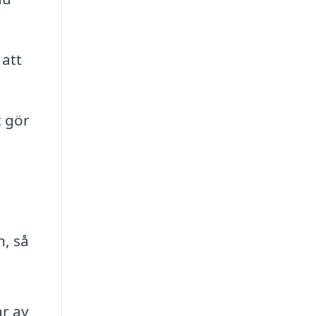
 att
t gör
n, så
ar av