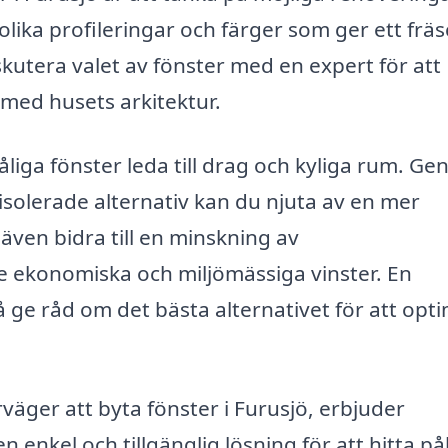
olika profileringar och färger som ger ett frä
skutera valet av fönster med en expert för att
 med husets arkitektur.
åliga fönster leda till drag och kyliga rum. G
solerade alternativ kan du njuta av en mer
ven bidra till en minskning av
e ekonomiska och miljömässiga vinster. En
å ge råd om det bästa alternativet för att opt
väger att byta fönster i Furusjö, erbjuder
n enkel och tillgänglig lösning för att hitta pål