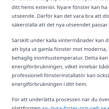
ditt hems exteriör. Nyare fönster kan ha 
utseende. Därför kan det vara bra att di
säkerställa att det nya utseendet passar
Särskilt under kalla vintermånader kan d
att byta ut gamla fönster mot moderna, i
behaglig inomhustemperatur. Detta kan ä
energiförbrukningen, vilket innebär båd
professionell fönsterinstallatör kan ocks
energiförbrukningen i ditt hem.
För att underlätta processen när du över
plattformen
xn--byta-fnster-pris-rwb.se
e