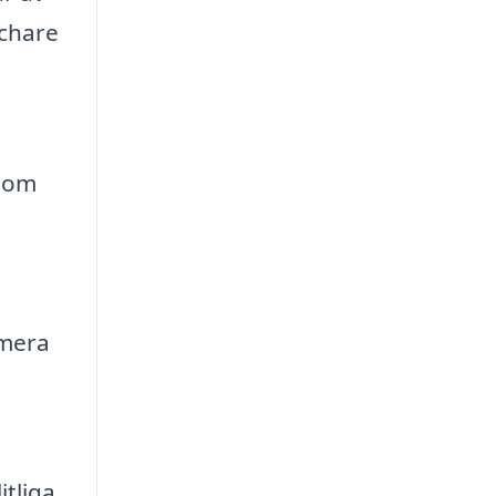
schare
enom
imera
itliga