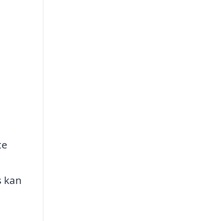
te
s kan