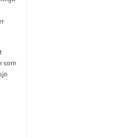
er
t
en som
sjö