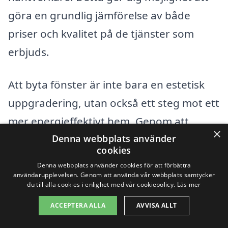
göra en grundlig jämförelse av både
priser och kvalitet på de tjänster som
erbjuds.
Att byta fönster är inte bara en estetisk
uppgradering, utan också ett steg mot ett
mer energieffektivt hem. Genom att
×
överväga de ovan nämnda faktorerna,
Denna webbplats använder
cookies
kan du fatta ett välgrundat beslut som
Denna webbplats använder cookies för att förbättra
passar både din budget och dina
användarupplevelsen. Genom att använda vår webbplats samtycker
du till alla cookies i enlighet med vår cookiepolicy.
Läs mer
önskemål. Ta chansen att förbättra ditt
ACCEPTERA ALLA
AVVISA ALLT
hem genom att ta kontakt med lokala