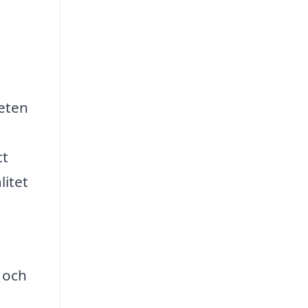
teten
tt
litet
 och