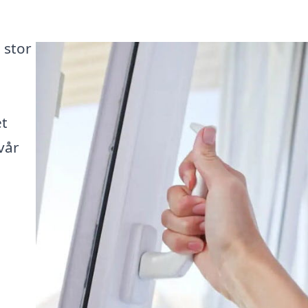
 stor
et
vår