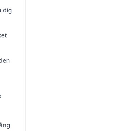
a dig
ket
nden
e
gång