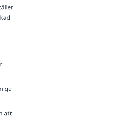
äller
ökad
r
en ge
h att