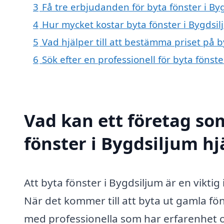
3
Få tre erbjudanden för byta fönster i By
4
Hur mycket kostar byta fönster i Bygdsil
5
Vad hjälper till att bestämma priset på b
6
Sök efter en professionell för byta fönst
Vad kan ett företag som
fönster i Bygdsiljum hj
Att byta fönster i Bygdsiljum är en viktig
När det kommer till att byta ut gamla föns
med professionella som har erfarenhet o