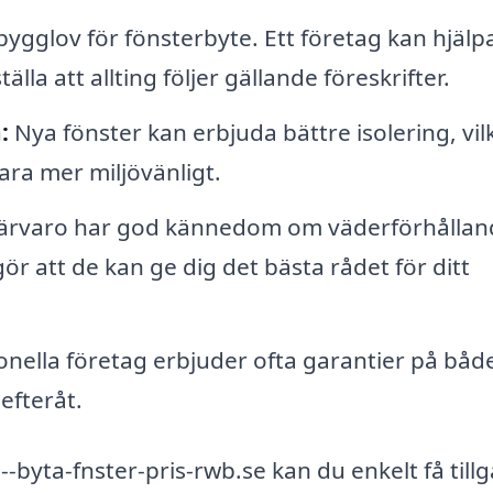
s bygglov för fönsterbyte. Ett företag kan hjälp
lla att allting följer gällande föreskrifter.
:
Nya fönster kan erbjuda bättre isolering, vil
ra mer miljövänligt.
närvaro har god kännedom om väderförhålla
ör att de kan ge dig det bästa rådet för ditt
onella företag erbjuder ofta garantier på båd
efteråt.
byta-fnster-pris-rwb.se kan du enkelt få till