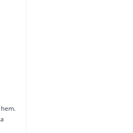
t hem.
ta