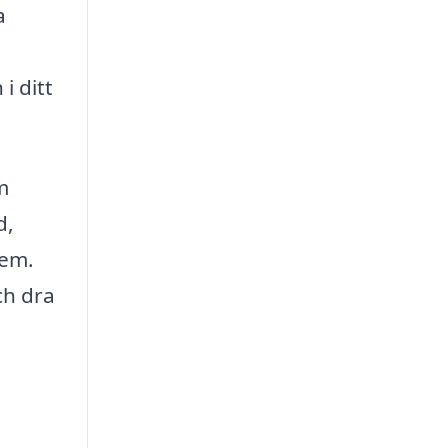
a
i ditt
m
d,
hem.
ch dra