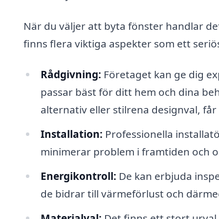
När du väljer att byta fönster handlar det
finns flera viktiga aspekter som ett seri
Rådgivning:
Företaget kan ge dig exp
passar bäst för ditt hem och dina be
alternativ eller stilrena designval, får
Installation:
Professionella installatö
minimerar problem i framtiden och op
Energikontroll:
De kan erbjuda inspe
de bidrar till värmeförlust och därm
Materialval:
Det finns ett stort urval