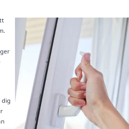
tt
m.
 ger
e
 dig
ar
an