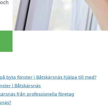
 och
på byta fönster i Båtskärsnäs hjälpa till med?
önster i Båtskärsnäs
kärsnäs från professionella företag
rsnäs?