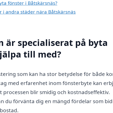
yta fönster i Båtskärsnäs?
er i andra städer nära Båtskärsnäs
 är specialiserat på byta
jälpa till med?
estering som kan ha stor betydelse för både k
öretag med erfarenhet inom fönsterbyte kan erb
att processen blir smidig och kostnadseffektiv.
an du förvänta dig en mängd fördelar som bid
n bostad.