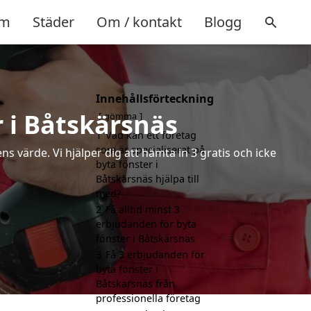
m
Städer
Om / kontakt
Blogg
Innehållsförteckning
r i Båtskärsnäs
gömma
1
Vad kan ett företag
som är specialiserat på
s värde. Vi hjälper dig att hämta in 3 gratis och icke
byta fönster i
Båtskärsnäs hjälpa till
med?
2
Få alltid minst 3
erbjudanden för byta
fönster i Båtskärsnäs
3
Få 3 erbjudanden för
byta fönster i
Båtskärsnäs från
professionella företag