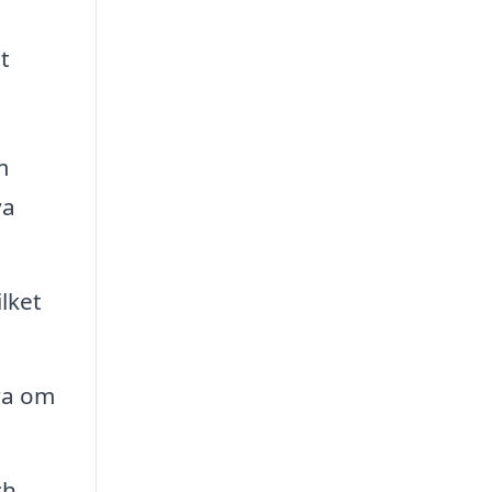
t
m
va
ilket
ra om
ch