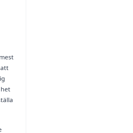
 mest
 att
ig
ghet
tälla
e