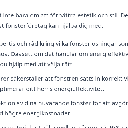
 inte bara om att förbättra estetik och stil. De
öst fönsterföretag kan hjälpa dig med:
ertis och råd kring vilka fönsterlösningar so
hov. Oavsett om det handlar om energieffekti
 du hjälp med att välja rätt.
rer säkerställer att fönstren sätts in korrekt v
timerar ditt hems energieffektivitet.
ktion av dina nuvarande fönster för att avgö
ed högre energikostnader.
 av material att välja mellan, såsom trä, PVC o