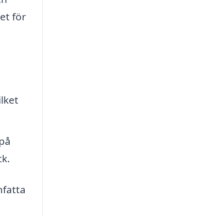
et för
lket
 på
k.
nfatta