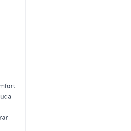
omfort
juda
rar