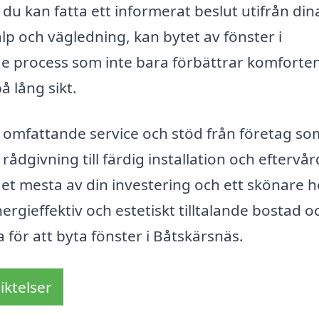
 du kan fatta ett informerat beslut utifrån din
lp och vägledning, kan bytet av fönster i
e process som inte bara förbättrar komforten 
å lång sikt.
 omfattande service och stöd från företag so
 rådgivning till färdig installation och eftervår
 det mesta av din investering och ett skönare 
rgieffektiv och estetiskt tilltalande bostad o
a för att byta fönster i Båtskärsnäs.
iktelser