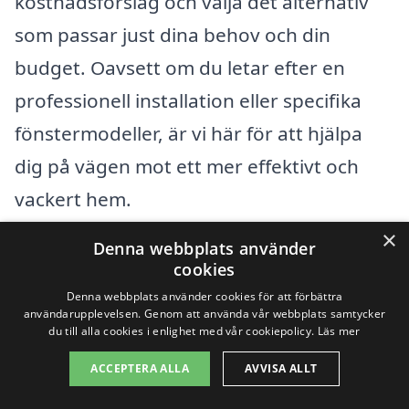
kostnadsförslag och välja det alternativ
som passar just dina behov och din
budget. Oavsett om du letar efter en
professionell installation eller specifika
fönstermodeller, är vi här för att hjälpa
dig på vägen mot ett mer effektivt och
vackert hem.
×
Denna webbplats använder
Få 3 erbjudanden, gratis och utan
cookies
förpliktelser
Denna webbplats använder cookies för att förbättra
användarupplevelsen. Genom att använda vår webbplats samtycker
du till alla cookies i enlighet med vår cookiepolicy.
Läs mer
ACCEPTERA ALLA
AVVISA ALLT
Sök efter en