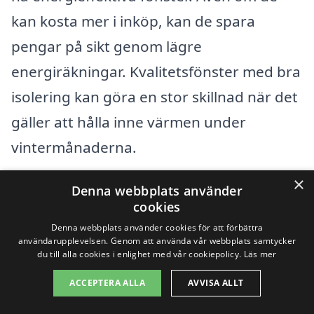
kan kosta mer i inköp, kan de spara
pengar på sikt genom lägre
energiräkningar. Kvalitetsfönster med bra
isolering kan göra en stor skillnad när det
gäller att hålla inne värmen under
vintermånaderna.
×
För att få ett rättvist och
Denna webbplats använder
cookies
konkurrenskraftigt pris när du ska byta
Denna webbplats använder cookies för att förbättra
fönster i Älmsta är det viktigt att jämföra
användarupplevelsen. Genom att använda vår webbplats samtycker
du till alla cookies i enlighet med vår cookiepolicy.
Läs mer
erbjudanden från olika företag. Genom
ACCEPTERA ALLA
AVVISA ALLT
att använda en tjänst som xn--byta-