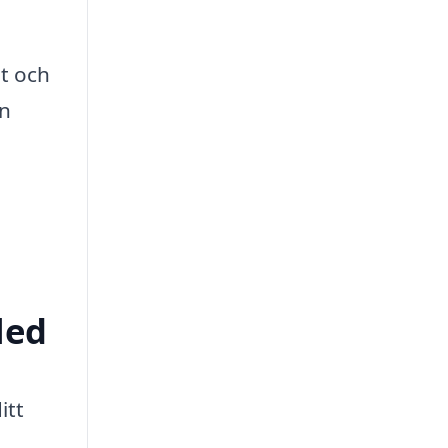
gt och
in
led
itt