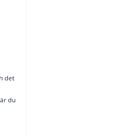
ch det
är du