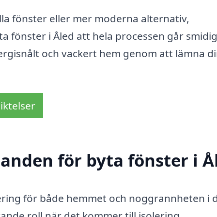
lla fönster eller mer moderna alternativ,
yta fönster i Åled att hela processen går smidi
nergisnålt och vackert hem genom att lämna d
iktelser
danden för byta fönster i Å
estering för både hemmet och noggrannheten i d
de roll när det kommer till isolering,