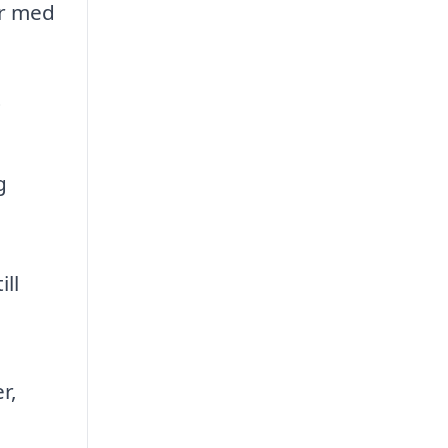
er med
t
g
ill
r,