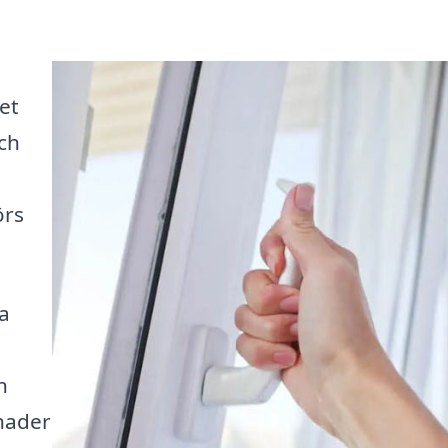
et
och
örs
ta
n
tnader