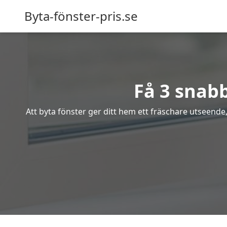
Byta-fönster-pris.se
Få 3 snabb
Att byta fönster ger ditt hem ett fräschare utseende,