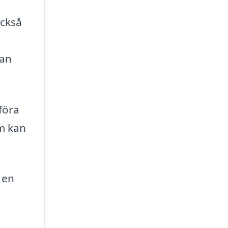
också
kan
föra
om kan
 en