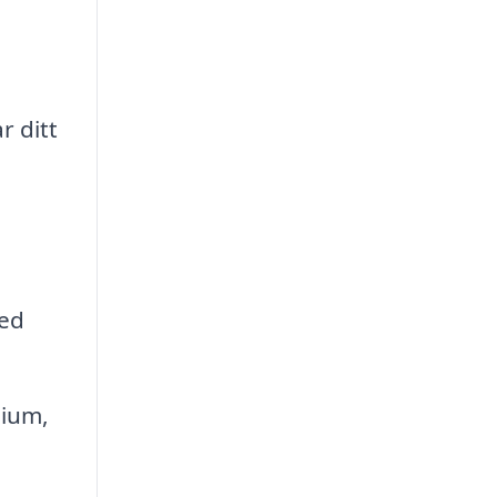
r ditt
med
nium,